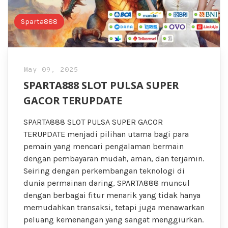
Sparta888
May 09, 2025
SPARTA888 SLOT PULSA SUPER
GACOR TERUPDATE
SPARTA888 SLOT PULSA SUPER GACOR
TERUPDATE menjadi pilihan utama bagi para
pemain yang mencari pengalaman bermain
dengan pembayaran mudah, aman, dan terjamin.
Seiring dengan perkembangan teknologi di
dunia permainan daring, SPARTA888 muncul
dengan berbagai fitur menarik yang tidak hanya
memudahkan transaksi, tetapi juga menawarkan
peluang kemenangan yang sangat menggiurkan.