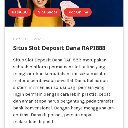
Rapi888
Slot Gacor
Slot Online
Oct 01, 2025
Situs Slot Deposit Dana RAPI888
Situs Slot Deposit Dana RAPI888 merupakan
sebuah platform permainan slot online yang
menghadirkan kemudahan transaksi melalui
metode pembayaran e-wallet Dana. Kehadiran
sistem ini menjadi solusi bagi pemain yang
ingin bermain dengan cara lebih praktis, cepat,
dan aman tanpa harus bergantung pada transfer
bank konvensional. Dengan hanya menggunakan
aplikasi Dana di ponsel, pemain dapat
melakukan deposit…