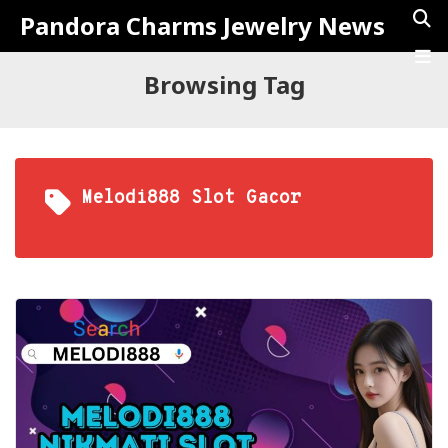
Pandora Charms Jewelry News
Browsing Tag
Melodi888 Slot Gacor