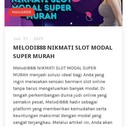
Melodi888
Jun 27, 2025
MELODI888 NIKMATI SLOT MODAL
SUPER MURAH
Melodi888 NIKMATI SLOT MODAL SUPER
MURAH menjadi solusi ideal bagi Anda yang
ingin merasakan sensasi bermain slot online
tanpa harus mengeluarkan banyak modal. Di
tengah perkembangan dunia judi online yang
semakin pesat, Melodi888 hadir sebagai
platform yang memberikan kemudahan serta
keuntungan maksimal dengan modal yang
sangat terjangkau. Melalui artikel ini, Anda akan