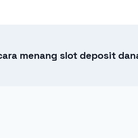
cara menang slot deposit dan