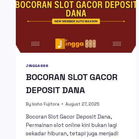
JINGGA888
BOCORAN SLOT GACOR
DEPOSIT DANA
By
Issho Fujitora
August 27, 2025
Bocoran Slot Gacor Deposit Dana,
Permainan slot online kini bukan lagi
sekadar hiburan, tetapi juga menjadi