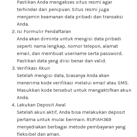
Pastikan Anda mengakses situs resmi agar
terhindar dari penipuan. Situs resmi juga
menjamin keamanan data pribadi dan transaksi
Anda.
Isi Formulir Pendaftaran
Anda akan diminta untuk mengisi data pribadi
seperti nama lengkap, nomor telepon, alamat
email, dan membuat username serta password.
Pastikan data yang diisi benar dan valid.
Verifikasi Akun
Setelah mengisi data, biasanya Anda akan
menerima kode verifikasi melalui email atau SMS.
Masukkan kode tersebut untuk mengaktifkan akun
Anda.
Lakukan Deposit Awal
Setelah akun aktif, Anda bisa melakukan deposit
pertama untuk mulai bermain. RUPIAH369
menyediakan berbagai metode pembayaran yang
fleksibel dan aman.