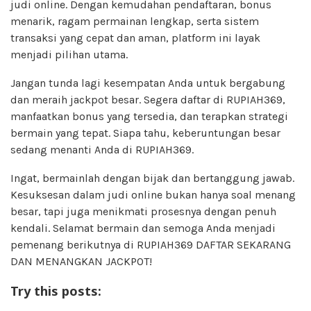
judi online. Dengan kemudahan pendaftaran, bonus
menarik, ragam permainan lengkap, serta sistem
transaksi yang cepat dan aman, platform ini layak
menjadi pilihan utama.
Jangan tunda lagi kesempatan Anda untuk bergabung
dan meraih jackpot besar. Segera daftar di RUPIAH369,
manfaatkan bonus yang tersedia, dan terapkan strategi
bermain yang tepat. Siapa tahu, keberuntungan besar
sedang menanti Anda di RUPIAH369.
Ingat, bermainlah dengan bijak dan bertanggung jawab.
Kesuksesan dalam judi online bukan hanya soal menang
besar, tapi juga menikmati prosesnya dengan penuh
kendali. Selamat bermain dan semoga Anda menjadi
pemenang berikutnya di RUPIAH369 DAFTAR SEKARANG
DAN MENANGKAN JACKPOT!
Try this posts: