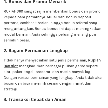
1. Bonus dan Promo Menarik
RUPIAH369 sangat rajin memberikan bonus dan promo
kepada para pemainnya. Mulai dari bonus deposit
pertama, cashback harian, hingga bonus referral yang
menguntungkan. Bonus-bonus ini dapat meningkatkan
modal bermain Anda sehingga peluang menang pun
semakin besar.
2. Ragam Permainan Lengkap
Tidak hanya menyediakan satu jenis permainan,
Rupiah
369 slot
menghadirkan berbagai pilihan game seperti
slot, poker, togel, baccarat, dan masih banyak lagi.
Dengan variasi permainan yang lengkap, Anda tidak akan
bosan dan bisa memilih sesuai dengan minat dan
strategi.
3. Transaksi Cepat dan Aman