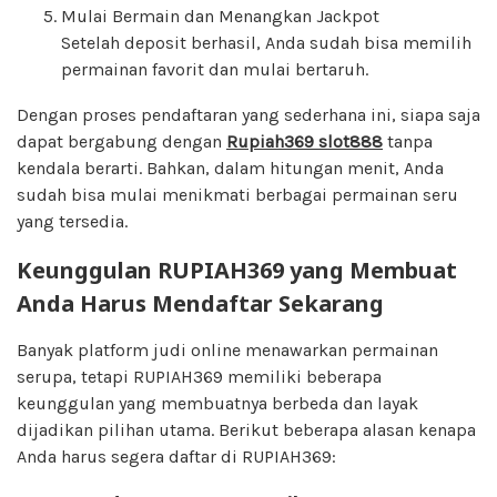
Mulai Bermain dan Menangkan Jackpot
Setelah deposit berhasil, Anda sudah bisa memilih
permainan favorit dan mulai bertaruh.
Dengan proses pendaftaran yang sederhana ini, siapa saja
dapat bergabung dengan
Rupiah369 slot888
tanpa
kendala berarti. Bahkan, dalam hitungan menit, Anda
sudah bisa mulai menikmati berbagai permainan seru
yang tersedia.
Keunggulan RUPIAH369 yang Membuat
Anda Harus Mendaftar Sekarang
Banyak platform judi online menawarkan permainan
serupa, tetapi RUPIAH369 memiliki beberapa
keunggulan yang membuatnya berbeda dan layak
dijadikan pilihan utama. Berikut beberapa alasan kenapa
Anda harus segera daftar di RUPIAH369: