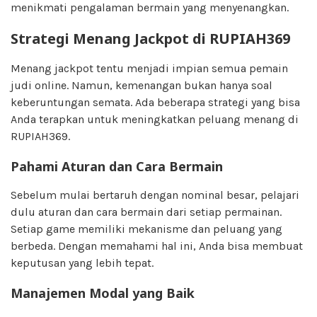
menikmati pengalaman bermain yang menyenangkan.
Strategi Menang Jackpot di RUPIAH369
Menang jackpot tentu menjadi impian semua pemain
judi online. Namun, kemenangan bukan hanya soal
keberuntungan semata. Ada beberapa strategi yang bisa
Anda terapkan untuk meningkatkan peluang menang di
RUPIAH369.
Pahami Aturan dan Cara Bermain
Sebelum mulai bertaruh dengan nominal besar, pelajari
dulu aturan dan cara bermain dari setiap permainan.
Setiap game memiliki mekanisme dan peluang yang
berbeda. Dengan memahami hal ini, Anda bisa membuat
keputusan yang lebih tepat.
Manajemen Modal yang Baik