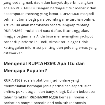
yang sedang naik daun dan banyak diperbincangkan
adalah RUPIAH369. Dengan berbagai fitur menarik dan
kesempatan menang yang besar, RUPIAH369 menjadi
pilihan utama bagi para pecinta game taruhan online.
Artikel ini akan membahas secara lengkap tentang
RUPIAH369, mulai dari cara daftar, fitur unggulan,
hingga bagaimana Anda bisa memenangkan jackpot
besar di platform ini. Jadi, simak terus agar tidak
ketinggalan informasi penting dan peluang emas yang
ditawarkan.
Mengenal RUPIAH369: Apa Itu dan
Mengapa Populer?
RUPIAH369 adalah platform judi online yang
menyediakan berbagai jenis permainan seperti slot
online, poker, togel, dan banyak lagi. Dalam beberapa
tahun terakhir,
Rupiah369 login
berhasil menarik
perhatian banyak pemain dari seluruh Indonesia.