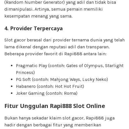
(Random Number Generator) yang adil dan tidak bisa
dimanipulasi. Artinya, semua pemain memiliki
kesempatan menang yang sama.
4. Provider Terpercaya
Slot gacor berasal dari provider ternama dunia yang telah
lama dikenal dengan reputasi adil dan transparan.
Beberapa provider favorit di Rapi888 antara lain:
Pragmatic Play (contoh: Gates of Olympus, Starlight
Princess)
PG Soft (contoh: Mahjong Ways, Lucky Neko)
Habanero (contoh: Hot Hot Fruit)
Joker Gaming (contoh: Roma)
Fitur Unggulan Rapi888 Slot Online
Bukan hanya sekadar klaim slot gacor, Rapi888 juga
hadir dengan berbagai fitur yang memberikan