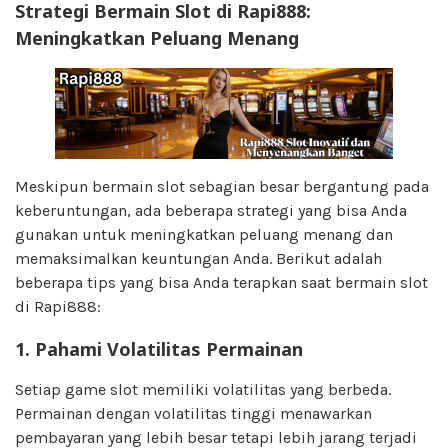
Strategi Bermain Slot di Rapi888:
Meningkatkan Peluang Menang
Meskipun bermain slot sebagian besar bergantung pada
keberuntungan, ada beberapa strategi yang bisa Anda
gunakan untuk meningkatkan peluang menang dan
memaksimalkan keuntungan Anda. Berikut adalah
beberapa tips yang bisa Anda terapkan saat bermain slot
di Rapi888:
1.
Pahami Volatilitas Permainan
Setiap game slot memiliki volatilitas yang berbeda.
Permainan dengan volatilitas tinggi menawarkan
pembayaran yang lebih besar tetapi lebih jarang terjadi