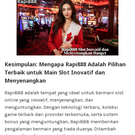
Kesimpulan: Mengapa Rapi888 Adalah Pilihan
Terbaik untuk Main Slot Inovatif dan
Menyenangkan
Rapi888 adalah tempat yang ideal untuk bermain slot
online yang inovatif, menyenangkan, dan
menguntungkan. Dengan teknologi terbaru, koleksi
game terbaik dari provider terkemuka, serta sistem
bonus yang menguntungkan, Rapi888 memberikan
pengalaman bermain yang tiada duanya. Ditambah