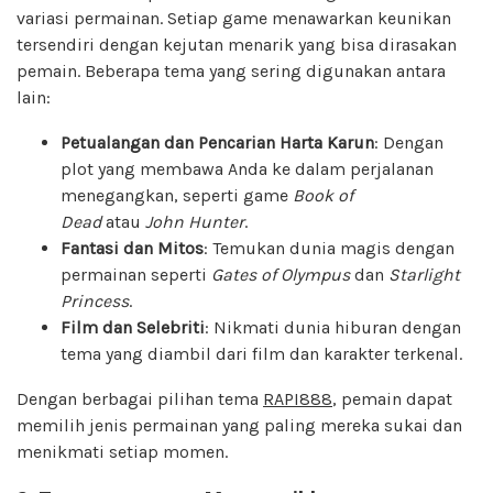
variasi permainan. Setiap game menawarkan keunikan
tersendiri dengan kejutan menarik yang bisa dirasakan
pemain. Beberapa tema yang sering digunakan antara
lain:
Petualangan dan Pencarian Harta Karun
: Dengan
plot yang membawa Anda ke dalam perjalanan
menegangkan, seperti game
Book of
Dead
atau
John Hunter
.
Fantasi dan Mitos
: Temukan dunia magis dengan
permainan seperti
Gates of Olympus
dan
Starlight
Princess
.
Film dan Selebriti
: Nikmati dunia hiburan dengan
tema yang diambil dari film dan karakter terkenal.
Dengan berbagai pilihan tema
RAPI888
, pemain dapat
memilih jenis permainan yang paling mereka sukai dan
menikmati setiap momen.