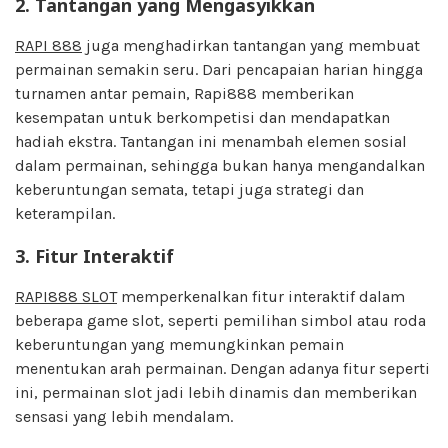
2.
Tantangan yang Mengasyikkan
RAPI 888
juga menghadirkan tantangan yang membuat
permainan semakin seru. Dari pencapaian harian hingga
turnamen antar pemain, Rapi888 memberikan
kesempatan untuk berkompetisi dan mendapatkan
hadiah ekstra. Tantangan ini menambah elemen sosial
dalam permainan, sehingga bukan hanya mengandalkan
keberuntungan semata, tetapi juga strategi dan
keterampilan.
3.
Fitur Interaktif
RAPI888 SLOT
memperkenalkan fitur interaktif dalam
beberapa game slot, seperti pemilihan simbol atau roda
keberuntungan yang memungkinkan pemain
menentukan arah permainan. Dengan adanya fitur seperti
ini, permainan slot jadi lebih dinamis dan memberikan
sensasi yang lebih mendalam.