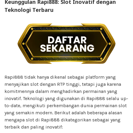
Keunggulan Rapi888: Slot Inovatif dengan
Teknologi Terbaru
Rapi888 tidak hanya dikenal sebagai platform yang
menyajikan slot dengan RTP tinggi, tetapi juga karena
komitmennya dalam menghadirkan permainan yang
inovatif. Teknologi yang digunakan di Rapi888 selalu up-
to-date, mengikuti perkembangan dunia permainan slot
yang semakin modern. Berikut adalah beberapa alasan
mengapa slot di Rapi888 dikategorikan sebagai yang
terbaik dan paling inovatif: