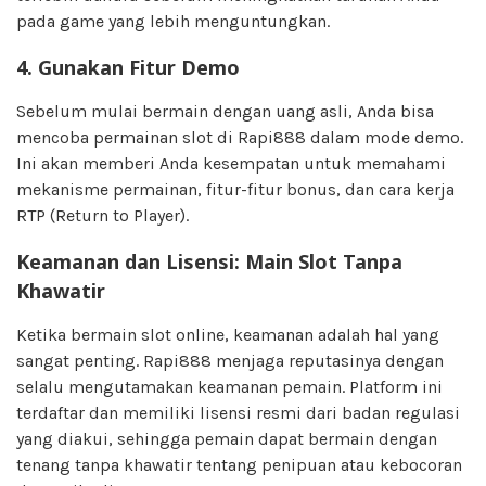
pada game yang lebih menguntungkan.
4.
Gunakan Fitur Demo
Sebelum mulai bermain dengan uang asli, Anda bisa
mencoba permainan slot di Rapi888 dalam mode demo.
Ini akan memberi Anda kesempatan untuk memahami
mekanisme permainan, fitur-fitur bonus, dan cara kerja
RTP (Return to Player).
Keamanan dan Lisensi: Main Slot Tanpa
Khawatir
Ketika bermain slot online, keamanan adalah hal yang
sangat penting. Rapi888 menjaga reputasinya dengan
selalu mengutamakan keamanan pemain. Platform ini
terdaftar dan memiliki lisensi resmi dari badan regulasi
yang diakui, sehingga pemain dapat bermain dengan
tenang tanpa khawatir tentang penipuan atau kebocoran