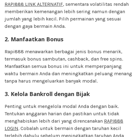
RAPI888 LINK ALTERNATIF
, sementara volatilitas rendah
memberikan kemenangan lebih sering namun dengan
jumlah yang lebih kecil. Pilih permainan yang sesuai
dengan gaya bermain Anda.
2.
Manfaatkan Bonus
Rapi888 menawarkan berbagai jenis bonus menarik,
termasuk bonus sambutan, cashback, dan free spins.
Manfaatkan semua bonus ini untuk memperpanjang
waktu bermain Anda dan meningkatkan peluang menang
tanpa harus mengeluarkan banyak modal.
3.
Kelola Bankroll dengan Bijak
Penting untuk mengelola modal Anda dengan baik.
Tentukan anggaran harian dan pastikan untuk tidak
menghabiskan lebih dari yang direncanakan
RAPI888
LOGIN
. Cobalah untuk bermain dengan taruhan kecil
terlebih dahulu sebelum meningkatkan taruhan Anda