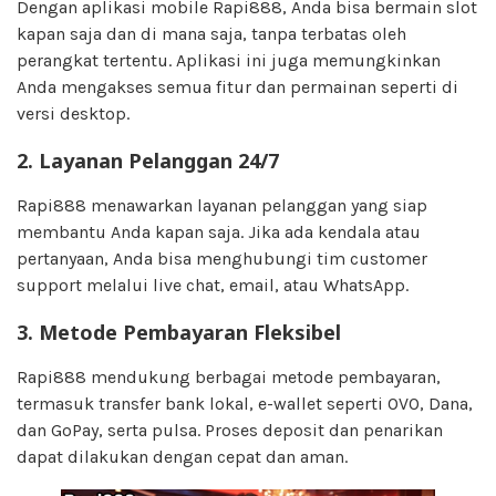
Dengan aplikasi mobile Rapi888, Anda bisa bermain slot
kapan saja dan di mana saja, tanpa terbatas oleh
perangkat tertentu. Aplikasi ini juga memungkinkan
Anda mengakses semua fitur dan permainan seperti di
versi desktop.
2.
Layanan Pelanggan 24/7
Rapi888 menawarkan layanan pelanggan yang siap
membantu Anda kapan saja. Jika ada kendala atau
pertanyaan, Anda bisa menghubungi tim customer
support melalui live chat, email, atau WhatsApp.
3.
Metode Pembayaran Fleksibel
Rapi888 mendukung berbagai metode pembayaran,
termasuk transfer bank lokal, e-wallet seperti OVO, Dana,
dan GoPay, serta pulsa. Proses deposit dan penarikan
dapat dilakukan dengan cepat dan aman.